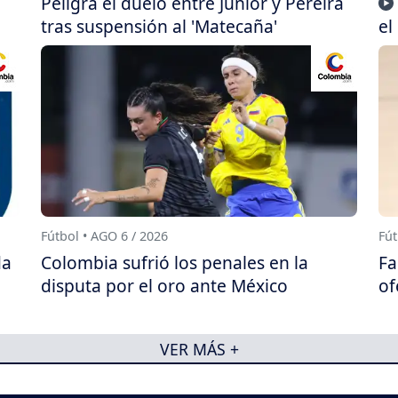
Peligra el duelo entre Junior y Pereira
tras suspensión al 'Matecaña'
el
Fútbol • AGO 6 / 2026
Fút
da
Colombia sufrió los penales en la
Fa
disputa por el oro ante México
of
VER MÁS +