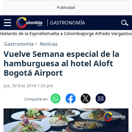
GASTRONOMÍA
ardo de la Espriella
Vuelta a Colombia
Jorge Alfredo Vargas
Gustav
Gastronomía
Noticias
Vuelve Semana especial de la
hamburguesa al hotel Aloft
Bogotá Airport
Jue, 30 Ene 2014 1:25 pm
Comparte en: