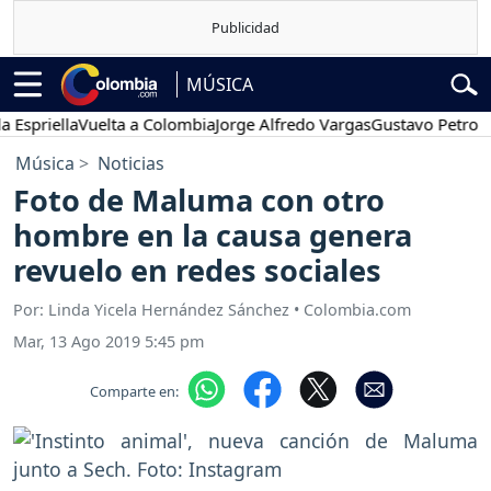
MÚSICA
priella
Vuelta a Colombia
Jorge Alfredo Vargas
Gustavo Petro
Po
Música
Noticias
Foto de Maluma con otro
hombre en la causa genera
revuelo en redes sociales
Por: Linda Yicela Hernández Sánchez • Colombia.com
Mar, 13 Ago 2019 5:45 pm
Comparte en: