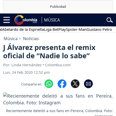
MÚSICA
lardo de la Espriella
Liga BetPlay
Spider-Man
Gustavo Petro
Pos
Música
Noticias
J Álvarez presenta el remix
oficial de “Nadie lo sabe”
Por: Linda Hernández • Colombia.com
Lun, 24 Feb 2020 12:52 pm
Comparte en:
Recientemente deleitó a sus fans en Pereira, Colombia. Foto: