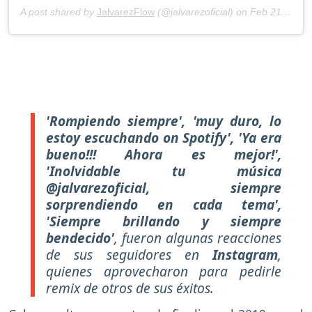
A post shared by
JalvarezFlow
(@jalvarezoficial) on
Feb 21, 2020 at 9:03am PST
'Rompiendo siempre', 'muy duro, lo
estoy escuchando on Spotify', 'Ya era
bueno!!! Ahora es mejor!',
'Inolvidable tu música
@jalvarezoficial, siempre
sorprendiendo en cada tema',
'Siempre brillando y siempre
bendecido'
, fueron algunas reacciones
de sus seguidores en
Instagram
,
quienes aprovecharon para pedirle
remix de otros de sus éxitos.