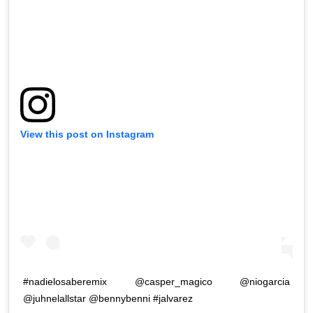
View this post on Instagram
#nadielosaberemix @casper_magico @niogarcia
@juhnelallstar @bennybenni #jalvarez