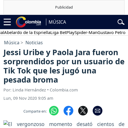
MÚSICA
elardo de la Espriella
Liga BetPlay
Spider-Man
Gustavo Petro
Pos
Música
Noticias
Jessi Uribe y Paola Jara fueron
sorprendidos por un usuario de
Tik Tok que les jugó una
pesada broma
Por: Linda Hernández • Colombia.com
Lun, 09 Nov 2020 9:05 am
Comparte en: