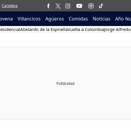
Cartelera
ovena
Villancicos
Agüeros
Comidas
Noticias
Año N
esidencial
Abelardo de la Espriella
Vuelta a Colombia
Jorge Alfredo