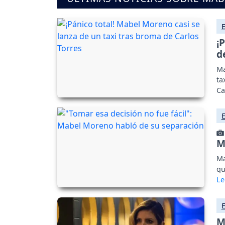
¡
d
Ma
ta
Ca
M
Ma
qu
M