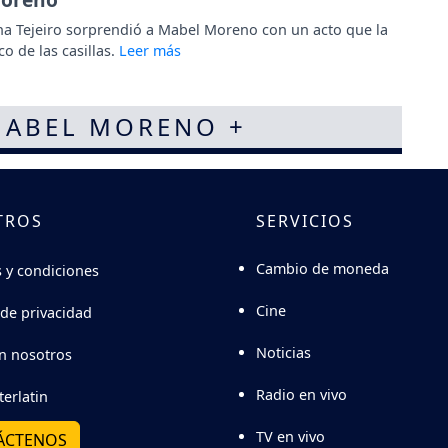
na Tejeiro sorprendió a Mabel Moreno con un acto que la
co de las casillas.
MABEL MORENO +
TROS
SERVICIOS
Cambio de moneda
 y condiciones
Cine
 de privacidad
Noticias
n nosotros
Radio en vivo
terlatin
TV en vivo
ÁCTENOS