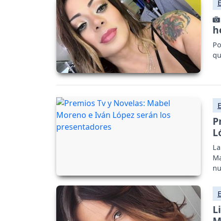
h
Po
qu
P
L
La
Ma
nu
L
M