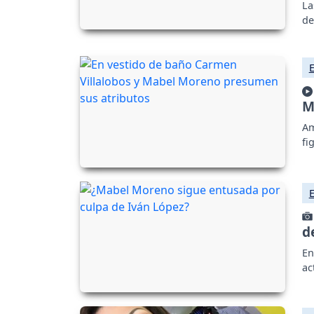
La
de
M
Am
fi
d
En
ac