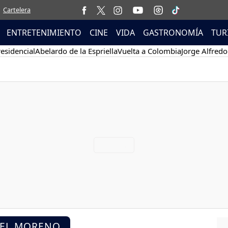
Cartelera
ENTRETENIMIENTO
CINE
VIDA
GASTRONOMÍA
TUR
esidencial
Abelardo de la Espriella
Vuelta a Colombia
Jorge Alfredo
BEL MORENO