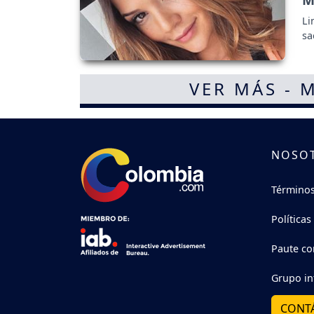
Li
sa
VER MÁS - 
NOSO
Términos
Políticas
Paute co
Grupo in
CONT