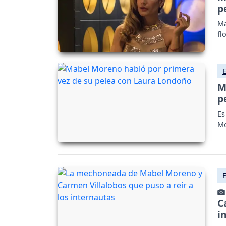
p
Ma
fl
M
p
Es
Mo
C
i