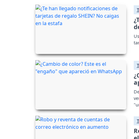
¿
d
Us
ta
¿
a
De
ve
"u
R
e