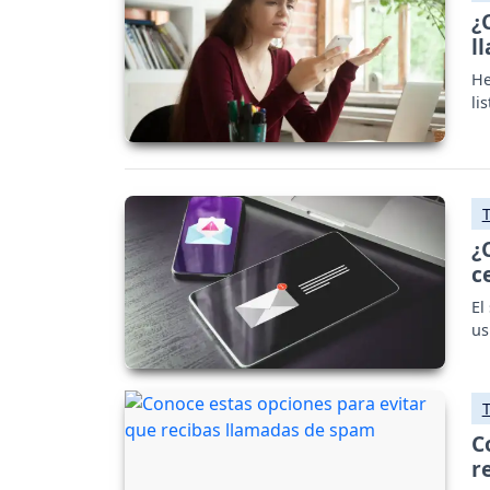
¿
l
He
li
¿
c
El
us
C
r