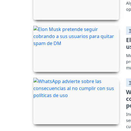
Al
op
E
u
Mu
pr
mu
W
c
p
In
se
cu