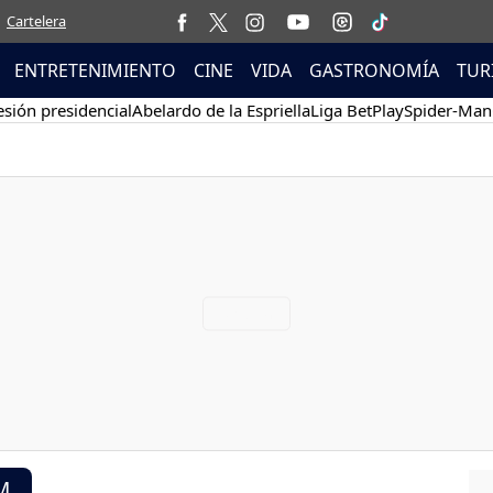
Cartelera
ENTRETENIMIENTO
CINE
VIDA
GASTRONOMÍA
TUR
sión presidencial
Abelardo de la Espriella
Liga BetPlay
Spider-Man
M