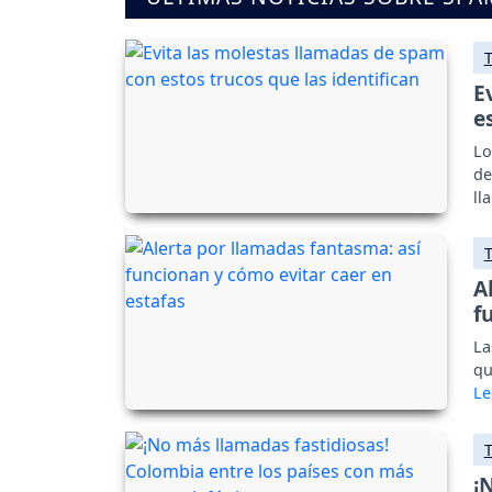
E
e
Lo
de
ll
A
f
La
qu
¡