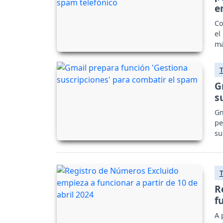
e
Co
el
má
G
s
Gm
pe
su
R
f
A 