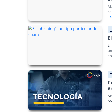
Má
co
E
El
un
en
C
e
Má
re