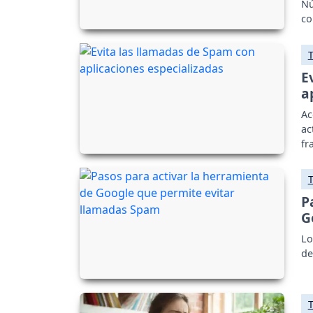
Nú
co
E
a
Ac
ac
fr
P
G
Lo
de