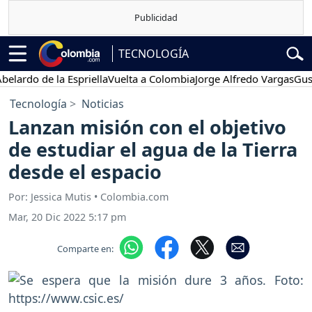
TECNOLOGÍA
o de la Espriella
Vuelta a Colombia
Jorge Alfredo Vargas
Gustavo 
Tecnología
Noticias
Lanzan misión con el objetivo
de estudiar el agua de la Tierra
desde el espacio
Por: Jessica Mutis • Colombia.com
Mar, 20 Dic 2022 5:17 pm
Comparte en: