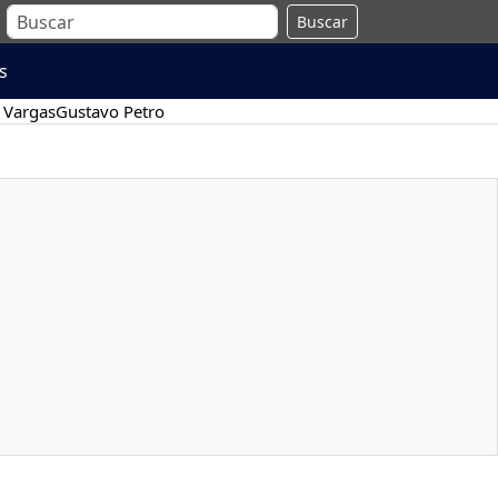
Buscar
s
 Vargas
Gustavo Petro