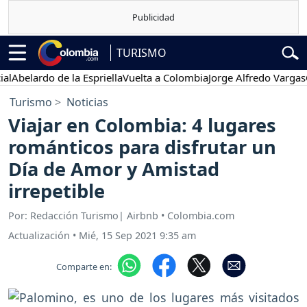
TURISMO
elardo de la Espriella
Vuelta a Colombia
Jorge Alfredo Vargas
Gust
Turismo
Noticias
Viajar en Colombia: 4 lugares
románticos para disfrutar un
Día de Amor y Amistad
irrepetible
Por: Redacción Turismo| Airbnb • Colombia.com
Actualización
•
Mié, 15 Sep 2021 9:35 am
Comparte en: