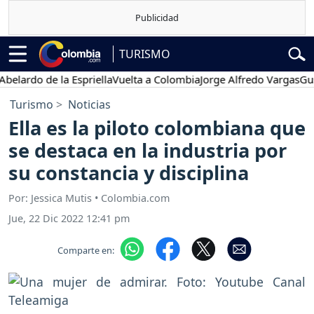
TURISMO
ardo de la Espriella
Vuelta a Colombia
Jorge Alfredo Vargas
Gustav
Turismo
Noticias
Ella es la piloto colombiana que
se destaca en la industria por
su constancia y disciplina
Por: Jessica Mutis • Colombia.com
Jue, 22 Dic 2022 12:41 pm
Comparte en: