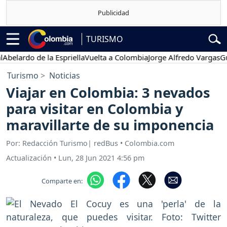
TURISMO
ardo de la Espriella
Vuelta a Colombia
Jorge Alfredo Vargas
Gustav
Turismo
Noticias
Viajar en Colombia: 3 nevados
para visitar en Colombia y
maravillarte de su imponencia
Por: Redacción Turismo| redBus • Colombia.com
Actualización
•
Lun, 28 Jun 2021 4:56 pm
Comparte en: