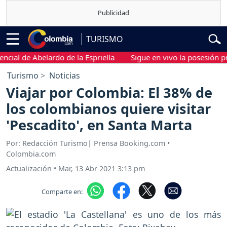
TURISMO
al de Abelardo de la Espriella
Sigue en vivo la posesión presi
Turismo
Noticias
Viajar por Colombia: El 38% de
los colombianos quiere visitar
'Pescadito', en Santa Marta
Por: Redacción Turismo| Prensa Booking.com •
Colombia.com
Actualización
•
Mar, 13 Abr 2021 3:13 pm
Comparte en: