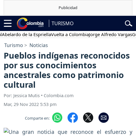
TURISMO
lardo de la Espriella
Vuelta a Colombia
Jorge Alfredo Vargas
Gustav
Turismo
Noticias
Pueblos indígenas reconocidos
por sus conocimientos
ancestrales como patrimonio
cultural
Por: Jessica Mutis • Colombia.com
Mar, 29 Nov 2022 5:53 pm
Comparte en: