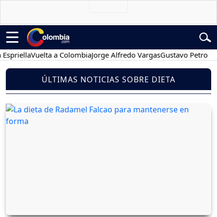
ella
Vuelta a Colombia
Jorge Alfredo Vargas
Gustavo Petro
Poses
ÚLTIMAS NOTICIAS SOBRE DIETA