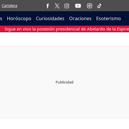
Cartelera
as
Horóscopo
Curiosidades
Oraciones
Esoterismo
Sigue en vivo la posesión presidencial de Abelardo de la Esprie