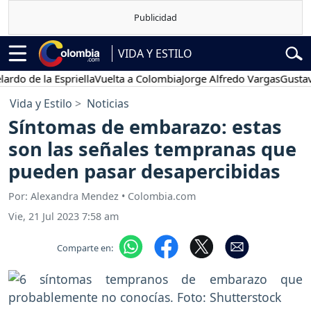
VIDA Y ESTILO
de la Espriella
Vuelta a Colombia
Jorge Alfredo Vargas
Gustavo Pet
Vida y Estilo
Noticias
Síntomas de embarazo: estas
son las señales tempranas que
pueden pasar desapercibidas
Por: Alexandra Mendez • Colombia.com
Vie, 21 Jul 2023 7:58 am
Comparte en: