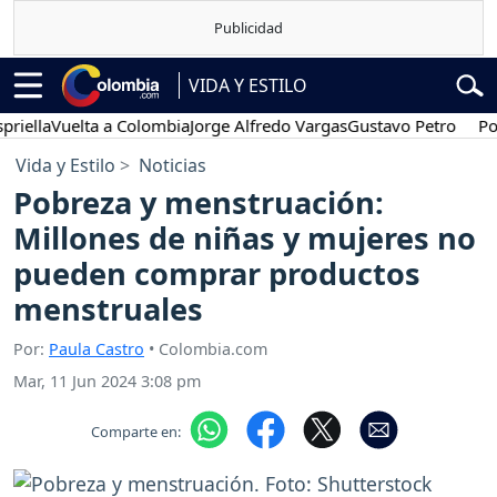
VIDA Y ESTILO
a
Vuelta a Colombia
Jorge Alfredo Vargas
Gustavo Petro
Posesión
Vida y Estilo
Noticias
Pobreza y menstruación:
Millones de niñas y mujeres no
pueden comprar productos
menstruales
Por:
Paula Castro
• Colombia.com
Mar, 11 Jun 2024 3:08 pm
Comparte en: