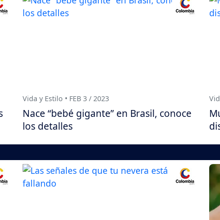
Vida y Estilo • FEB 3 / 2023
Vid
s
Nace “bebé gigante” en Brasil, conoce
Mu
los detalles
di