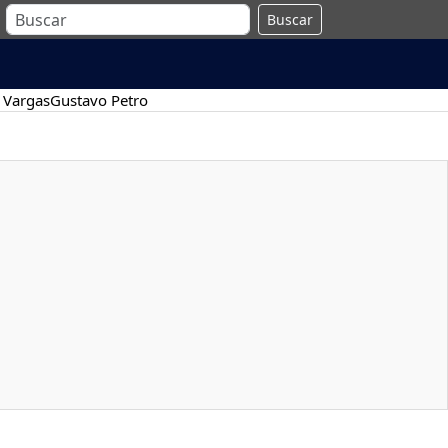
Buscar
 Vargas
Gustavo Petro