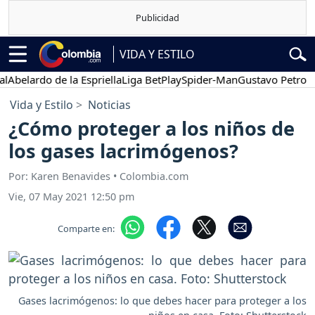
VIDA Y ESTILO
lardo de la Espriella
Liga BetPlay
Spider-Man
Gustavo Petro
Pos
Vida y Estilo
Noticias
¿Cómo proteger a los niños de
los gases lacrimógenos?
Por: Karen Benavides • Colombia.com
Vie, 07 May 2021 12:50 pm
Comparte en:
Gases lacrimógenos: lo que debes hacer para proteger a los