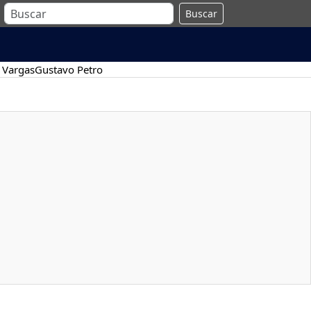
Buscar
 Vargas
Gustavo Petro