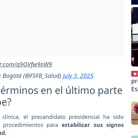
ter.com/q9OVfw9nW9
e Bogotá (@FSFB_Salud)
July 3, 2025
● 
pr
términos en el último parte
Es
be?
línica, el precandidato presidencial ha sido
y procedimientos para
estabilizar sus signos
ud.