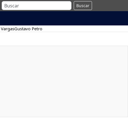
Buscar
 Vargas
Gustavo Petro