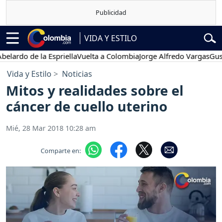
VIDA Y ESTILO
o de la Espriella
Vuelta a Colombia
Jorge Alfredo Vargas
Gustavo P
Vida y Estilo
Noticias
Mitos y realidades sobre el
cáncer de cuello uterino
Mié, 28 Mar 2018 10:28 am
Comparte en: