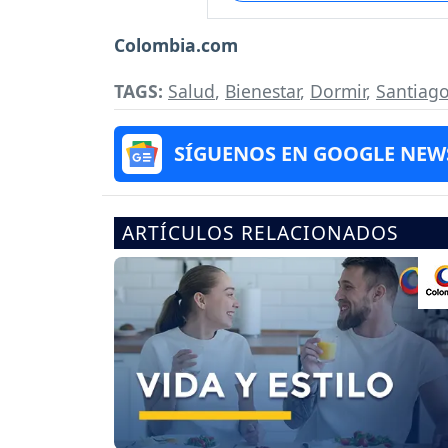
Colombia.com
TAGS:
Salud
,
Bienestar
,
Dormir
,
Santiago
SÍGUENOS EN GOOGLE NEW
ARTÍCULOS RELACIONADOS