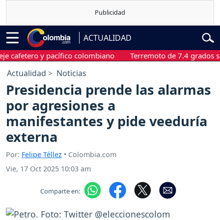
ACTUALIDAD
fetero y pacífico colombiano
Terremoto de 7.4 grados sacudió
Actualidad
Noticias
Presidencia prende las alarmas
por agresiones a
manifestantes y pide veeduría
externa
Por:
Felipe Téllez
• Colombia.com
Vie, 17 Oct 2025 10:03 am
Comparte en: