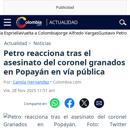
ACTUALIDAD
ella
Vuelta a Colombia
Jorge Alfredo Vargas
Gustavo Petro
Poses
Actualidad
Noticias
Petro reacciona tras el
asesinato del coronel granados
en Popayán en vía pública
Por:
Camila Hernandez
• Colombia.com
Vie, 28 Nov 2025 11:51 am
Comparte en: