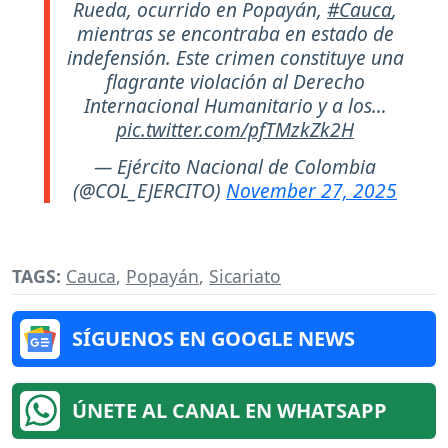
Rueda, ocurrido en Popayán,
#Cauca
,
mientras se encontraba en estado de
indefensión. Este crimen constituye una
flagrante violación al Derecho
Internacional Humanitario y a los…
pic.twitter.com/pfTMzkZk2H
— Ejército Nacional de Colombia
(@COL_EJERCITO)
November 27, 2025
TAGS:
Cauca
,
Popayán
,
Sicariato
SÍGUENOS EN GOOGLE NEWS
ÚNETE AL CANAL EN WHATSAPP