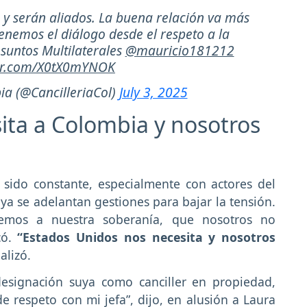
 y serán aliados. La buena relación va más
enemos el diálogo desde el respeto a la
Asuntos Multilaterales
@mauricio181212
ter.com/X0tX0mYNOK
ia (@CancilleriaCol)
July 3, 2025
ita a Colombia y nosotros
a sido constante, especialmente con actores del
a se adelantan gestiones para bajar la tensión.
ciemos a nuestra soberanía, que nosotros no
có.
“Estados Unidos nos necesita y nosotros
alizó.
designación suya como canciller en propiedad,
 de respeto con mi jefa”, dijo, en alusión a Laura