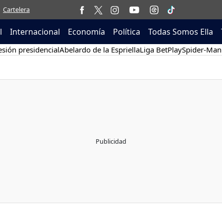
Cartelera
l
Internacional
Economía
Política
Todas Somos Ella
sión presidencial
Abelardo de la Espriella
Liga BetPlay
Spider-Man