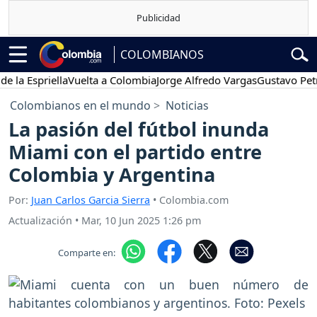
COLOMBIANOS
Espriella
Vuelta a Colombia
Jorge Alfredo Vargas
Gustavo Petro
P
Colombianos en el mundo
Noticias
La pasión del fútbol inunda
Miami con el partido entre
Colombia y Argentina
Por:
Juan Carlos Garcia Sierra
• Colombia.com
Actualización
•
Mar, 10 Jun 2025 1:26 pm
Comparte en: