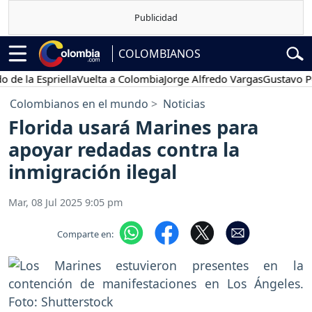
COLOMBIANOS
 Espriella
Vuelta a Colombia
Jorge Alfredo Vargas
Gustavo Petro
Colombianos en el mundo
Noticias
Florida usará Marines para
apoyar redadas contra la
inmigración ilegal
Mar, 08 Jul 2025 9:05 pm
Comparte en: