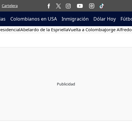
Cartelera
ias
Colombianos en USA
Inmigración
Dólar Hoy
Fútb
esidencial
Abelardo de la Espriella
Vuelta a Colombia
Jorge Alfredo