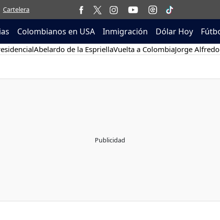
Cartelera
ias
Colombianos en USA
Inmigración
Dólar Hoy
Fútb
esidencial
Abelardo de la Espriella
Vuelta a Colombia
Jorge Alfredo