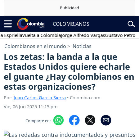
COLOMBIANOS
iella
Vuelta a Colombia
Jorge Alfredo Vargas
Gustavo Petro
Pose
Colombianos en el mundo
Noticias
Los zetas: la banda a la que
Estados Unidos quiere echarle
el guante ¿Hay colombianos en
estas organizaciones?
Por:
Juan Carlos Garcia Sierra
• Colombia.com
Vie, 06 Jun 2025 11:15 pm
Comparte en: