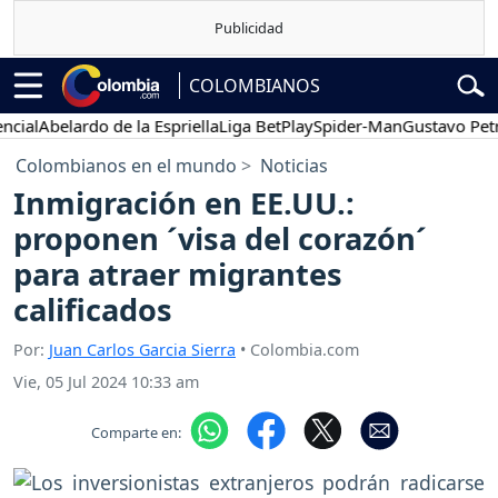
COLOMBIANOS
l
Abelardo de la Espriella
Liga BetPlay
Spider-Man
Gustavo Petro
Colombianos en el mundo
Noticias
Inmigración en EE.UU.:
proponen ´visa del corazón´
para atraer migrantes
calificados
Por:
Juan Carlos Garcia Sierra
• Colombia.com
Vie, 05 Jul 2024 10:33 am
Comparte en: