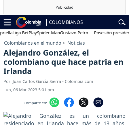
COLOMBIANOS
la
Liga BetPlay
Spider-Man
Gustavo Petro
Posesión presidencial
A
Colombianos en el mundo
Noticias
Alejandro González, el
colombiano que hace patria en
Irlanda
Por: Juan Carlos García Sierra • Colombia.com
Lun, 06 Mar 2023 5:01 pm
Comparte en: