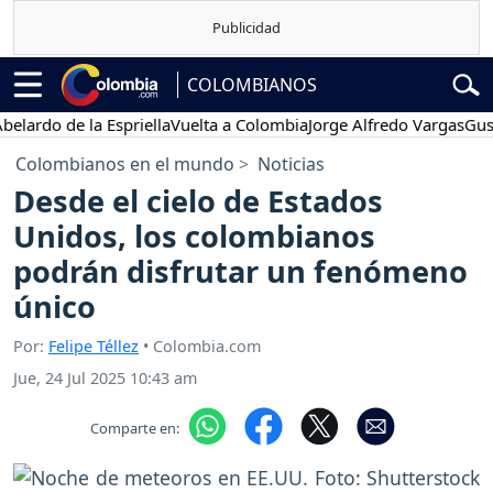
COLOMBIANOS
o de la Espriella
Vuelta a Colombia
Jorge Alfredo Vargas
Gustavo P
Colombianos en el mundo
Noticias
Desde el cielo de Estados
Unidos, los colombianos
podrán disfrutar un fenómeno
único
Por:
Felipe Téllez
• Colombia.com
Jue, 24 Jul 2025 10:43 am
Comparte en: