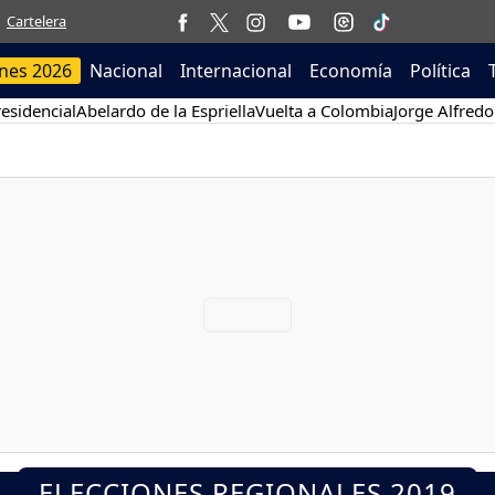
Cartelera
ones 2026
Nacional
Internacional
Economía
Política
esidencial
Abelardo de la Espriella
Vuelta a Colombia
Jorge Alfredo
ELECCIONES REGIONALES 2019