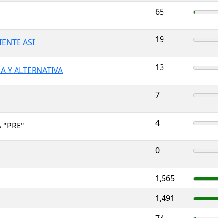
65
19
IENTE ASI
13
 Y ALTERNATIVA
7
4
 "PRE"
0
1,565
1,491
74