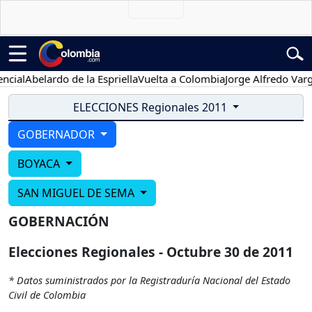
cial
Abelardo de la Espriella
Vuelta a Colombia
Jorge Alfredo Varga
ELECCIONES Regionales 2011
GOBERNADOR
BOYACA
SAN MIGUEL DE SEMA
GOBERNACIÓN
Elecciones Regionales - Octubre 30 de 2011
* Datos suministrados por la Registraduría Nacional del Estado
Civil de Colombia