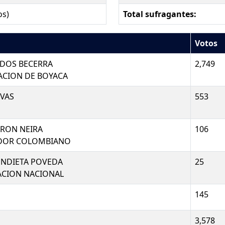
os)
Total sufragantes:
Votos
ADOS BECERRA
2,749
ACION DE BOYACA
VAS
553
RON NEIRA
106
ADOR COLOMBIANO
NDIETA POVEDA
25
ACION NACIONAL
145
3,578