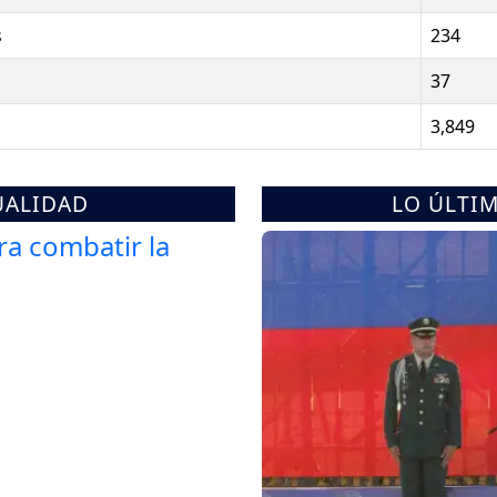
s
234
37
3,849
UALIDAD
LO ÚLTI