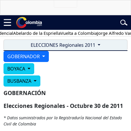
ncial
Abelardo de la Espriella
Vuelta a Colombia
Jorge Alfredo Varg
ELECCIONES Regionales 2011
GOBERNADOR
BOYACA
BUSBANZA
GOBERNACIÓN
Elecciones Regionales - Octubre 30 de 2011
* Datos suministrados por la Registraduría Nacional del Estado
Civil de Colombia