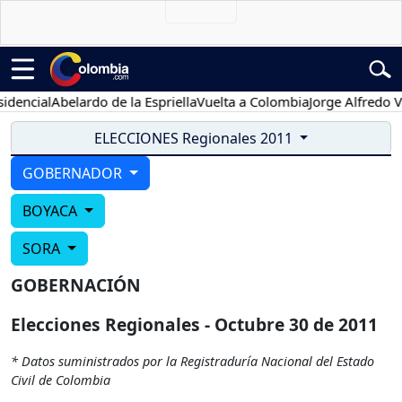
encial
Abelardo de la Espriella
Vuelta a Colombia
Jorge Alfredo Var
ELECCIONES Regionales 2011
GOBERNADOR
BOYACA
SORA
GOBERNACIÓN
Elecciones Regionales - Octubre 30 de 2011
* Datos suministrados por la Registraduría Nacional del Estado
Civil de Colombia