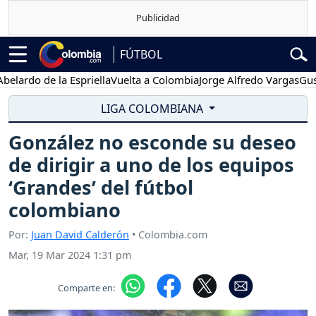
FÚTBOL
do de la Espriella
Vuelta a Colombia
Jorge Alfredo Vargas
Gustavo 
LIGA COLOMBIANA
González no esconde su deseo
de dirigir a uno de los equipos
‘Grandes’ del fútbol
colombiano
Por:
Juan David Calderón
• Colombia.com
Mar, 19 Mar 2024 1:31 pm
Comparte en: