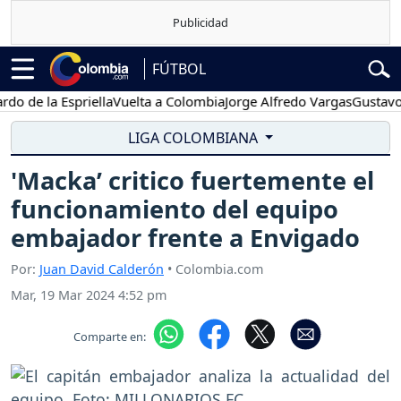
FÚTBOL
e la Espriella
Vuelta a Colombia
Jorge Alfredo Vargas
Gustavo Pet
LIGA COLOMBIANA
'Macka’ critico fuertemente el
funcionamiento del equipo
embajador frente a Envigado
Por:
Juan David Calderón
• Colombia.com
Mar, 19 Mar 2024 4:52 pm
Comparte en: