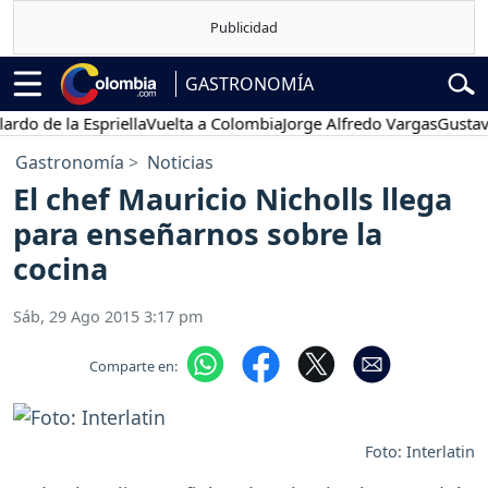
GASTRONOMÍA
o de la Espriella
Vuelta a Colombia
Jorge Alfredo Vargas
Gustavo P
Gastronomía
Noticias
El chef Mauricio Nicholls llega
para enseñarnos sobre la
cocina
Sáb, 29 Ago 2015 3:17 pm
Comparte en:
Foto: Interlatin