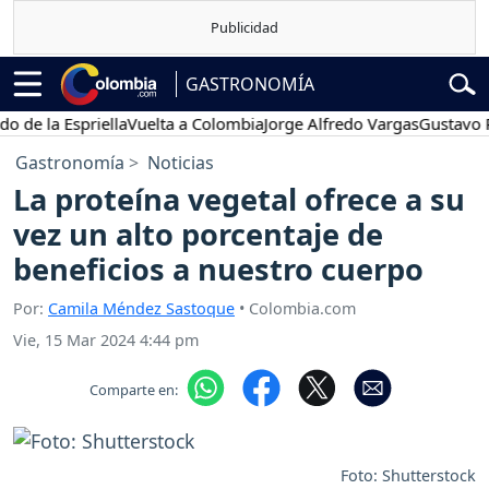
GASTRONOMÍA
 la Espriella
Vuelta a Colombia
Jorge Alfredo Vargas
Gustavo Petr
Gastronomía
Noticias
La proteína vegetal ofrece a su
vez un alto porcentaje de
beneficios a nuestro cuerpo
Por:
Camila Méndez Sastoque
• Colombia.com
Vie, 15 Mar 2024 4:44 pm
Comparte en:
Foto: Shutterstock