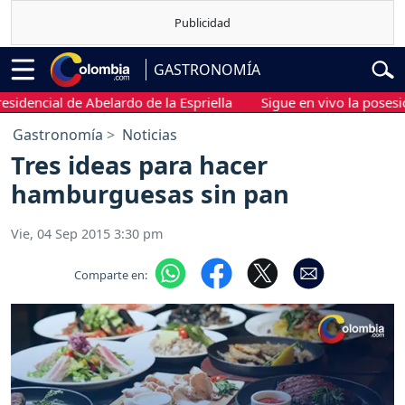
GASTRONOMÍA
encial de Abelardo de la Espriella
Sigue en vivo la posesión p
Gastronomía
Noticias
Tres ideas para hacer
hamburguesas sin pan
Vie, 04 Sep 2015 3:30 pm
Comparte en: