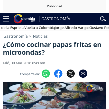
GASTRONOMÍA
la Espriella
Vuelta a Colombia
Jorge Alfredo Vargas
Gustavo Petro
Gastronomía
Noticias
¿Cómo cocinar papas fritas en
microondas?
Mié, 30 Mar 2016 6:49 am
Comparte en: