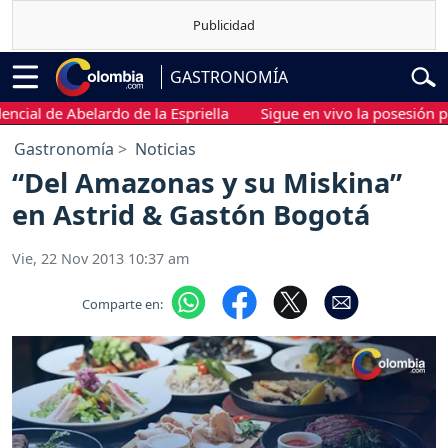
GASTRONOMÍA
al de Abelardo de la Espriella
Sigue en vivo la posesión presid
Gastronomía
Noticias
“Del Amazonas y su Miskina”
en Astrid & Gastón Bogotá
Vie, 22 Nov 2013 10:37 am
Comparte en: