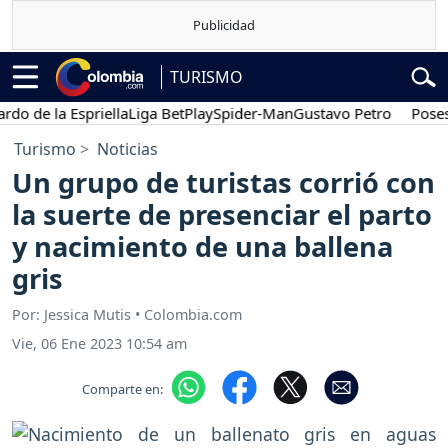
TURISMO
 de la Espriella
Liga BetPlay
Spider-Man
Gustavo Petro
Posesión
Turismo
Noticias
Un grupo de turistas corrió con
la suerte de presenciar el parto
y nacimiento de una ballena
gris
Por: Jessica Mutis • Colombia.com
Vie, 06 Ene 2023 10:54 am
Comparte en: