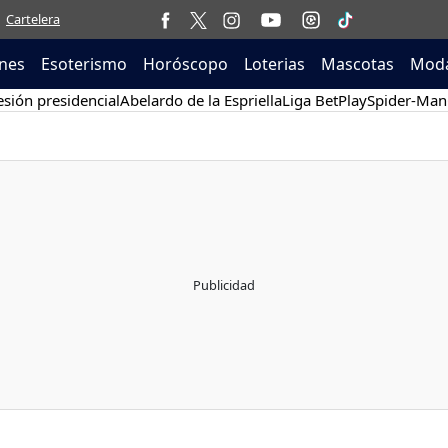
Cartelera
nes
Esoterismo
Horóscopo
Loterias
Mascotas
Moda
sión presidencial
Abelardo de la Espriella
Liga BetPlay
Spider-Man